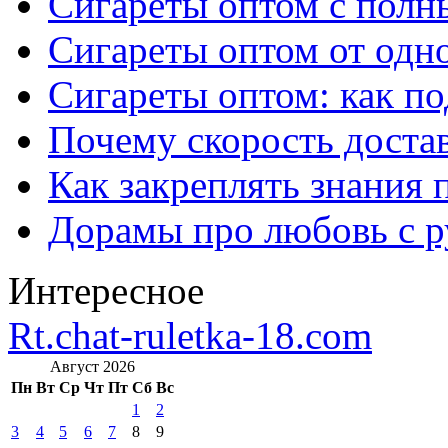
Сигареты оптом с полн
Сигареты оптом от одно
Сигареты оптом: как п
Почему скорость достав
Как закреплять знания 
Дорамы про любовь с р
Интересное
Rt.chat-ruletka-18.com
Август 2026
Пн
Вт
Ср
Чт
Пт
Сб
Вс
1
2
3
4
5
6
7
8
9