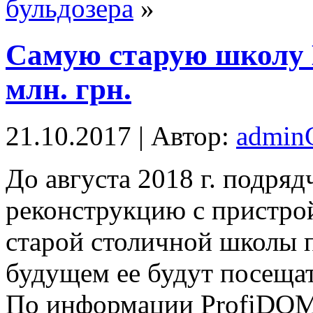
бульдозера
»
Самую старую школу К
млн. грн.
21.10.2017 | Автор:
admi
Дo aвгустa 2018 г. подря
реконструкцию с пристро
старой столичной школы п
будущем ее будут посещат
По информации ProfiDOM.