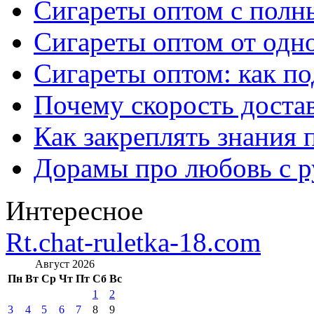
Сигареты оптом с полн
Сигареты оптом от одно
Сигареты оптом: как п
Почему скорость достав
Как закреплять знания 
Дорамы про любовь с р
Интересное
Rt.chat-ruletka-18.com
Август 2026
Пн
Вт
Ср
Чт
Пт
Сб
Вс
1
2
3
4
5
6
7
8
9