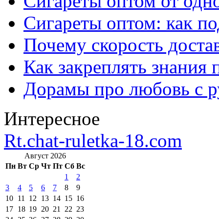
Сигареты оптом от одно
Сигареты оптом: как п
Почему скорость достав
Как закреплять знания 
Дорамы про любовь с р
Интересное
Rt.chat-ruletka-18.com
Август 2026
Пн
Вт
Ср
Чт
Пт
Сб
Вс
1
2
3
4
5
6
7
8
9
10
11
12
13
14
15
16
17
18
19
20
21
22
23