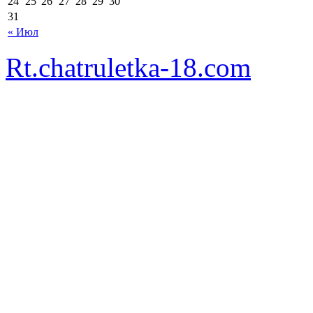
24
25
26
27
28
29
30
31
« Июл
Rt.chatruletka-18.com