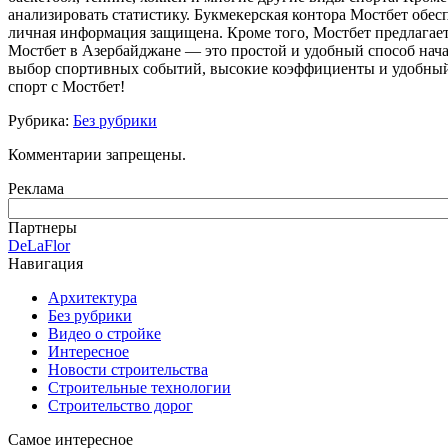
анализировать статистику. Букмекерская контора Мостбет обес
личная информация защищена. Кроме того, Мостбет предлагает 
Мостбет в Азербайджане — это простой и удобный способ нача
выбор спортивных событий, высокие коэффициенты и удобный и
спорт с Мостбет!
Рубрика:
Без рубрики
Комментарии запрещены.
Реклама
Партнеры
DeLaFlor
Навигация
Архитектура
Без рубрики
Видео о стройке
Интересное
Новости строительства
Строительные технологии
Строительство дорог
Самое интересное