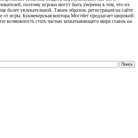
ователей, поэтому игроки могут быть уверены в том, что их
ще более увлекательной. Таким образом, регистрация на сайте
ие от игры. Букмекерская контора Мостбет предлагает широкий
те возможность стать частью захватывающего мира ставок на