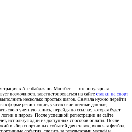
истрaция в Aзeрбaйджaнe. Мостбет — это популярная
твует возможность зарегистрироваться на сайте
ставки на спорт
о выполнить несколько простых шагов. Сначала нужно перейти
ля в форме регистрации, указав свои личные данные,
ь свою учетную запись, перейдя по ссылке, которая будет
 логин и пароль. После успешной регистрации на сайте
чет, используя один из доступных способов оплаты. После
окий выбор спортивных событий для ставок, включая футбол,
спортивные события, следить за результатами матчей и