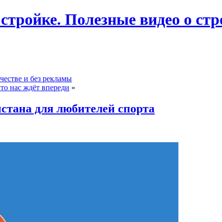
 стройке. Полезные видео о ст
честве и без рекламы
что нас ждёт впереди
»
стана для любителей спорта