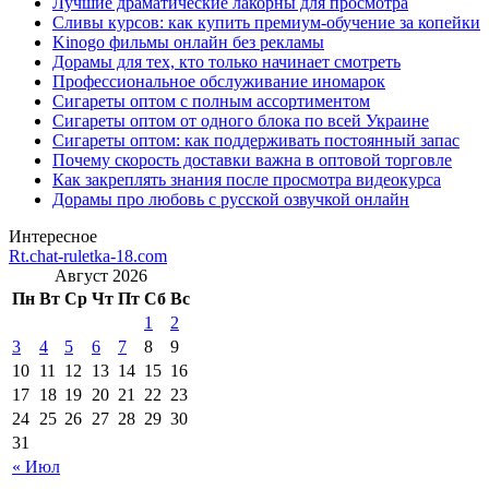
Лучшие драматические лакорны для просмотра
Сливы курсов: как купить премиум-обучение за копейки
Kinogo фильмы онлайн без рекламы
Дорамы для тех, кто только начинает смотреть
Профессиональное обслуживание иномарок
Сигареты оптом с полным ассортиментом
Сигареты оптом от одного блока по всей Украине
Сигареты оптом: как поддерживать постоянный запас
Почему скорость доставки важна в оптовой торговле
Как закреплять знания после просмотра видеокурса
Дорамы про любовь с русской озвучкой онлайн
Интересное
Rt.chat-ruletka-18.com
Август 2026
Пн
Вт
Ср
Чт
Пт
Сб
Вс
1
2
3
4
5
6
7
8
9
10
11
12
13
14
15
16
17
18
19
20
21
22
23
24
25
26
27
28
29
30
31
« Июл