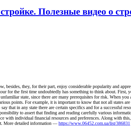
 стройке. Полезные видео о ст
now, besides, they, for their part, enjoy considerable popularity and a
r for the first time undoubtedly has something to think about. First, y
an unfamiliar state, since there are many prerequisites for risk. When you
ious points. For example, it is important to know that not all states are 
to say that in any state there are certain specifics and for a successful r
sponsibility to assert that finding and reading carefully various informa
nce with individual financial resources and preferences. Along with this,
ant. More detailed information —
https://www.06452.com.ua/list/386831