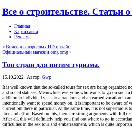
Все о строительстве. Статьи о
Главная
Карта сайта
Реклама
«
Видео для взрослых HD онлайн
Официальный магазин omg omg
»
Топ стран для интим туризма.
15.10.2022 | Автор:
Gwp
It is well known that the so-called tours for sex are being organized 
and social statuses. Meanwhile, everyone who wants to go on such a tou
addition to individual visits to attractions and an earned vacation in 
intentionally want to spend money on, it is important to be aware of var
current bill there in particular. At the same time, it is not superfluous 
time and effort. Based on this, there are strong arguments with full re
After all, this will definitely help you find out where to go in accorda
difficulties in the sex tour and embarrassment, which is quite import