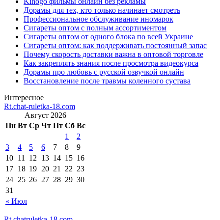
Kinogo фильмы онлайн без рекламы
Дорамы для тех, кто только начинает смотреть
Профессиональное обслуживание иномарок
Сигареты оптом с полным ассортиментом
Сигареты оптом от одного блока по всей Украине
Сигареты оптом: как поддерживать постоянный запас
Почему скорость доставки важна в оптовой торговле
Как закреплять знания после просмотра видеокурса
Дорамы про любовь с русской озвучкой онлайн
Восстановление после травмы коленного сустава
Интересное
Rt.chat-ruletka-18.com
Август 2026
Пн
Вт
Ср
Чт
Пт
Сб
Вс
1
2
3
4
5
6
7
8
9
10
11
12
13
14
15
16
17
18
19
20
21
22
23
24
25
26
27
28
29
30
31
« Июл
Rt.chatruletka-18.com