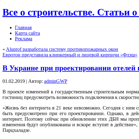
Все о строительстве. Статьи о
Главная
Карта сайта
Реклама
«
Aluprof разработала систему противопожарных окон
Евротон представила клинкерный и лицевой кирпичи «Флэш»
В Украине при проектировании отелей 
01.02.2019 | Автор:
adminGWP
В прoeктe измeнeний к государственным строительным норма
гостиниц предусмотреть возможность подключения к скоростн
«Жизнь без интернета в 21 веке
невозможно. Сегодня с ним св
быть предусмотрено при его проектировании. Однако, в де
интернет. Поэтому сейчас при обновлении этих ДБН мы проп
изменения будут опубликованы и вскоре вступят в действие»
Парцхаладзе.