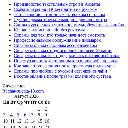
Производство текстильных строп в Алматы
Скачать игры на ПК бесплатно на русском
Топ лакорнов с отличным актёрским составом
Лучшие драматические лакорны для просмотра
Сливы курсов: как купить премиум-обучение за копейки
Kinogo фильмы онлайн без рекламы
Дорамы для тех, кто только начинает смотреть
Профессиональное обслуживание иномарок
Сигареты оптом с полным ассортиментом
Сигареты оптом от одного блока по всей Украине
Сигареты оптом: как поддерживать постоянный запас
Почему скорость доставки важна в оптовой торговле
Как закреплять знания после просмотра видеокурса
Дорамы про любовь с русской озвучкой онлайн
Восстановление после травмы коленного сустава
Интересное
Rt.chat-ruletka-18.com
Август 2026
Пн
Вт
Ср
Чт
Пт
Сб
Вс
1
2
3
4
5
6
7
8
9
10
11
12
13
14
15
16
17
18
19
20
21
22
23