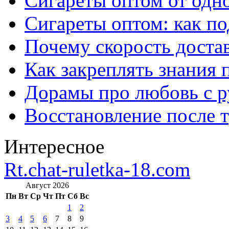
Сигареты оптом от одно
Сигареты оптом: как п
Почему скорость достав
Как закреплять знания 
Дорамы про любовь с р
Восстановление после т
Интересное
Rt.chat-ruletka-18.com
Август 2026
Пн
Вт
Ср
Чт
Пт
Сб
Вс
1
2
3
4
5
6
7
8
9