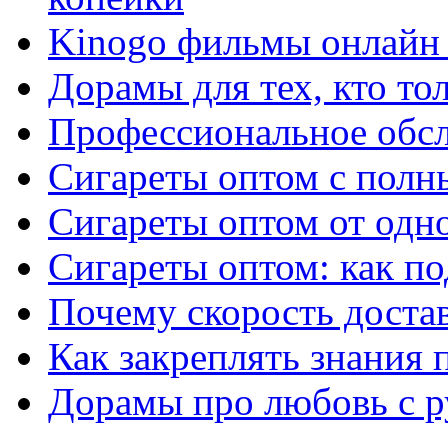
Kinogo фильмы онлайн 
Дорамы для тех, кто то
Профессиональное обс
Сигареты оптом с полн
Сигареты оптом от одно
Сигареты оптом: как п
Почему скорость достав
Как закреплять знания 
Дорамы про любовь с р