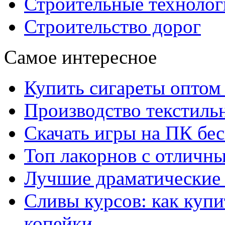
Строительные технолог
Строительство дорог
Самое интересное
Купить сигареты оптом 
Производство текстиль
Скачать игры на ПК бес
Топ лакорнов с отличн
Лучшие драматические 
Сливы курсов: как куп
копейки