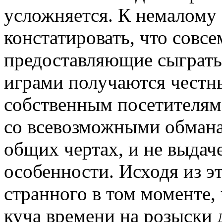
усложняется. К немалому
констатировать, что совсе
предоставляющие сыграть
играми получаются честн
собственным посетителям
со всевозможными обмана
общих чертах, и не выдач
особенности. Исходя из эт
странного в том моменте, 
куча времени на розыски 