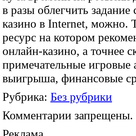
в разы облегчить задание
казино в Internet, можно. 
ресурс на котором реком
онлайн-казино, а точнее с
примечательные игровые а
выигрыша, финансовые сре
Рубрика:
Без рубрики
Комментарии запрещены.
Реклама