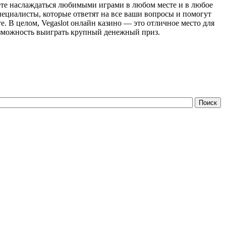
жете наслаждаться любимыми играми в любом месте и в любое
специалисты, которые ответят на все ваши вопросы и помогут
. В целом, Vegaslot онлайн казино — это отличное место для
возможность выиграть крупный денежный приз.