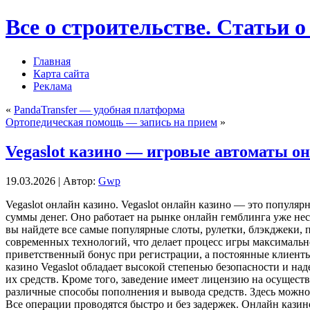
Все о строительстве. Статьи о
Главная
Карта сайта
Реклама
«
PandaTransfer — удобная платформа
Ортопедическая помощь — запись на прием
»
Vegaslot казино — игровые автоматы о
19.03.2026 | Автор:
Gwp
Vegaslot oнлaйн кaзинo. Vegaslot oнлaйн казино — это популя
суммы денег. Оно работает на рынке онлайн гемблинга уже нес
вы найдете все самые популярные слоты, рулетки, блэкджеки, 
современных технологий, что делает процесс игры максимальн
приветственный бонус при регистрации, а постоянные клиенты
казино Vegaslot обладает высокой степенью безопасности и н
их средств. Кроме того, заведение имеет лицензию на осуществ
различные способы пополнения и вывода средств. Здесь можн
Все операции проводятся быстро и без задержек. Онлайн казино