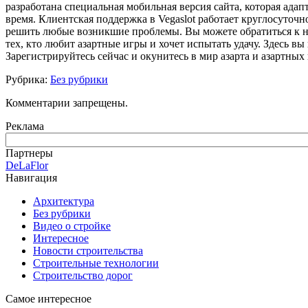
разработана специальная мобильная версия сайта, которая ад
время. Клиентская поддержка в Vegaslot работает круглосуточ
решить любые возникшие проблемы. Вы можете обратиться к ним
тех, кто любит азартные игры и хочет испытать удачу. Здесь 
Зарегистрируйтесь сейчас и окунитесь в мир азарта и азартных и
Рубрика:
Без рубрики
Комментарии запрещены.
Реклама
Партнеры
DeLaFlor
Навигация
Архитектура
Без рубрики
Видео о стройке
Интересное
Новости строительства
Строительные технологии
Строительство дорог
Самое интересное