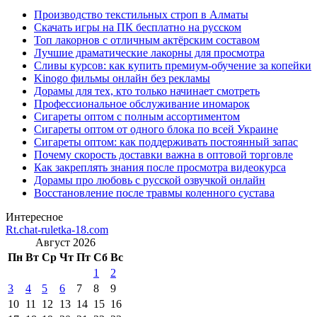
Производство текстильных строп в Алматы
Скачать игры на ПК бесплатно на русском
Топ лакорнов с отличным актёрским составом
Лучшие драматические лакорны для просмотра
Сливы курсов: как купить премиум-обучение за копейки
Kinogo фильмы онлайн без рекламы
Дорамы для тех, кто только начинает смотреть
Профессиональное обслуживание иномарок
Сигареты оптом с полным ассортиментом
Сигареты оптом от одного блока по всей Украине
Сигареты оптом: как поддерживать постоянный запас
Почему скорость доставки важна в оптовой торговле
Как закреплять знания после просмотра видеокурса
Дорамы про любовь с русской озвучкой онлайн
Восстановление после травмы коленного сустава
Интересное
Rt.chat-ruletka-18.com
Август 2026
Пн
Вт
Ср
Чт
Пт
Сб
Вс
1
2
3
4
5
6
7
8
9
10
11
12
13
14
15
16