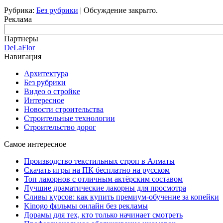
Рубрика:
Без рубрики
|
Обсуждение закрыто.
Реклама
Партнеры
DeLaFlor
Навигация
Архитектура
Без рубрики
Видео о стройке
Интересное
Новости строительства
Строительные технологии
Строительство дорог
Самое интересное
Производство текстильных строп в Алматы
Скачать игры на ПК бесплатно на русском
Топ лакорнов с отличным актёрским составом
Лучшие драматические лакорны для просмотра
Сливы курсов: как купить премиум-обучение за копейки
Kinogo фильмы онлайн без рекламы
Дорамы для тех, кто только начинает смотреть