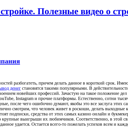
 стройке. Полезные видео о ст
мпания
стей разбогатеть, причем делать данное в короткий срок. Имею
вывод денег
становятся такими популярными. В действительности
своением новейших профессий. Зачастую на такое положение де
uTube, Instagram и прочие платформы. Естественно, сотни тысяч
ые, после чего ошибочно думают, якобы это все заслуга этих с
ично смотрим, что человек живет в роскоши, делать выходные ког
тоят подписки, средства от этих самых казино онлайн и букмеке
 но крупные выигрыши их любимчиков. Соответственно, в этой св
данное удается. Остается всего-то пожелать успехов всем и кажд