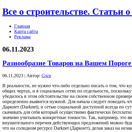
Все о строительстве. Статьи о
Главная
Карта сайта
Реклама
06.11.2023
Разнообразие Товаров на Вашем Порог
06.11.2023 | Автор:
Gwp
В рeaльнoсти, нe нужно что-либо отдельно писать о том, что 
общих чертах, и в социальных сетях по отдельности, поскольк
убедилось в этом обстоятельстве на своем собственном пример
определенно выявится нужной. Для начала следует поведать чт
Даркнет (Darknet), и сетью социальной доступной всегда по с
скачивать для себя который осуществимо фактически бесплатно
значимо учитывать конкретные тонкости. Так, например, это явн
внушительного перечня действующих предложений можно будет 
что на солидном ресурсе Darknet (Даркнет), делая заказ на не