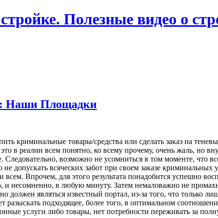
 стройке. Полезные видео о ст
е: Наши Площадки
купить криминальные товары/средства или сделать заказ на тене
у это в реалии всем понятно, ко всему прочему, очень жаль, но
е. Следовательно, возможно не усомниться в том моменте, что 
о не допускать всяческих забот при своем заказе криминальных 
ути всем. Впрочем, для этого результата понадобится успешно в
, и несомненно, в любую минуту. Затем немаловажно не промахну
о должен являться известный портал, из-за того, что только лиш
разыскать подходящее, более того, в оптимальном соотношении 
законные услуги либо товары, нет потребности переживать за пол