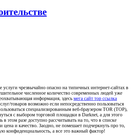
роительстве
вые услуги чрезвычайно опасно на типичных интернет-сайтах в
 внушительное численное количество современных людей уже
всеохватывающая информация, здесь
мега сайт тор ссылка
услуг/товаров возможно если непосредственно пользоваться
оспользоваться специализированным веб-браузером TOR (ТОР),
ться с выбором торговой площадки в Darknet, а для этого
ь в этом разе доступно рассчитывать на то, что в списке
цена и качество. Заодно, не помешает подчеркнуть про то,
ную конфиденциальность, а все это важный фактор!