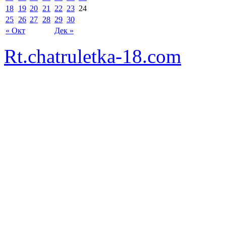
18
19
20
21
22
23
24
25
26
27
28
29
30
« Окт
Дек »
Rt.chatruletka-18.com