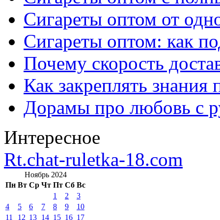
Сигареты оптом от одно
Сигареты оптом: как п
Почему скорость достав
Как закреплять знания 
Дорамы про любовь с р
Интересное
Rt.chat-ruletka-18.com
Ноябрь 2024
Пн
Вт
Ср
Чт
Пт
Сб
Вс
1
2
3
4
5
6
7
8
9
10
11
12
13
14
15
16
17