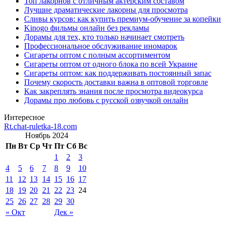
Топ лакорнов с отличным актёрским составом
Лучшие драматические лакорны для просмотра
Сливы курсов: как купить премиум-обучение за копейки
Kinogo фильмы онлайн без рекламы
Дорамы для тех, кто только начинает смотреть
Профессиональное обслуживание иномарок
Сигареты оптом с полным ассортиментом
Сигареты оптом от одного блока по всей Украине
Сигареты оптом: как поддерживать постоянный запас
Почему скорость доставки важна в оптовой торговле
Как закреплять знания после просмотра видеокурса
Дорамы про любовь с русской озвучкой онлайн
Интересное
Rt.chat-ruletka-18.com
Ноябрь 2024
Пн
Вт
Ср
Чт
Пт
Сб
Вс
1
2
3
4
5
6
7
8
9
10
11
12
13
14
15
16
17
18
19
20
21
22
23
24
25
26
27
28
29
30
« Окт
Дек »