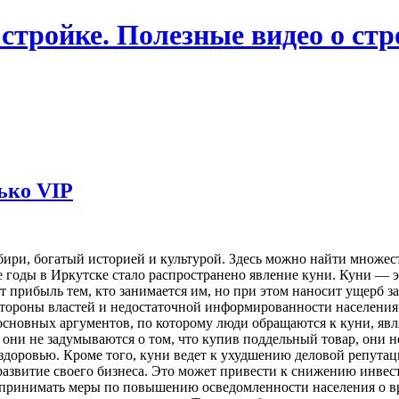
 стройке. Полезные видео о ст
ько VIP
ири, богатый историей и культурой. Здесь можно найти множест
 годы в Иркутске стало распространено явление куни. Куни — эт
 прибыль тем, кто занимается им, но при этом наносит ущерб з
стороны властей и недостаточной информированности населения о
 основных аргументов, по которому люди обращаются к куни, яв
 они не задумываются о том, что купив поддельный товар, они 
 здоровью. Кроме того, куни ведет к ухудшению деловой репута
 развитие своего бизнеса. Это может привести к снижению инве
о принимать меры по повышению осведомленности населения о 