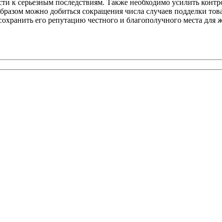
сти к серьезным последствиям. Также необходимо усилить контр
м образом можно добиться сокращения числа случаев подделки т
сохранить его репутацию честного и благополучного места для ж