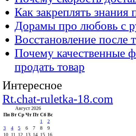
Как закреплять знания 
Дорамы про любовь с р
Восстановление после т
Почему качественные ф
продать товар
Интересное
Rt.chat-ruletka-18.com
Август 2026
Пн
Вт
Ср
Чт
Пт
Сб
Вс
1
2
3
4
5
6
7
8
9
10
11
12
13
14
15
16