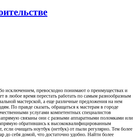
роительстве
ибо исключением, превосходно понимают о преимуществах и
ет в любое время перестать работать по самым разнообразным
циальной мастерской, а еще различные предложения на нем
м. По правде сказать, обращаться к мастерам в городе
я качественными услугами компетентных специалистов
, напрямую связаны они с разными аппаратными поломками или
о напрямую обратившись к высококвалифицированным
т, если очищать ноутбук (нетбук) от пыли регулярно. Тем более
ар до себя домой, что достаточно удобно. Найти более