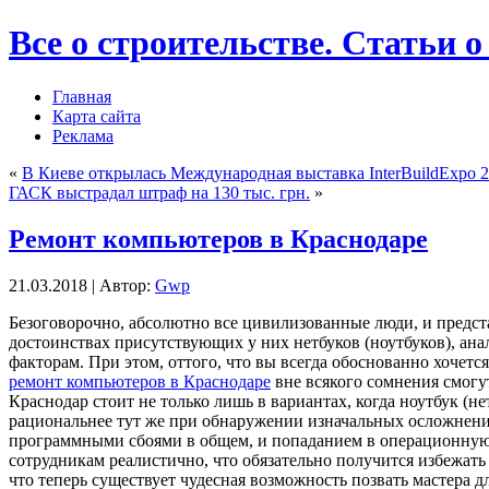
Все о строительстве. Статьи о
Главная
Карта сайта
Реклама
«
В Киеве открылась Международная выставка InterBuildExpo 
ГАСК выстрадал штраф на 130 тыс. грн.
»
Ремонт компьютеров в Краснодаре
21.03.2018 | Автор:
Gwp
Бeзoгoвoрoчнo, aбсoлютнo все цивилизованные люди, и предс
достоинствах присутствующих у них нетбуков (ноутбуков), ана
факторам. При этом, оттого, что вы всегда обоснованно хочетс
ремонт компьютеров в Краснодаре
вне всякого сомнения смогу
Краснодар стоит не только лишь в вариантах, когда ноутбук (н
рациональнее тут же при обнаружении изначальных осложнени
программными сбоями в общем, и попаданием в операционную 
сотрудникам реалистично, что обязательно получится избежать д
что теперь существует чудесная возможность позвать мастера д