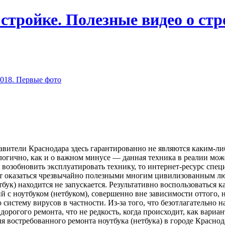
 стройке. Полезные видео о ст
2018. Первые фото
тавители Краснодара здесь гарантированно не являются каким-л
логично, как и о важном минусе — данная техника в реалии мож
я возобновить эксплуатировать технику, то интернет-ресурс спе
т оказаться чрезвычайно полезными многим цивилизованным людя
етбук) находится не запускается. Результативно воспользоватьс
й с ноутбуком (нетбуком), совершенно вне зависимости оттого
систему вирусов в частности. Из-за того, что безотлагательн
орогого ремонта, что не редкость, когда происходит, как вариан
ля востребованного ремонта ноутбука (нетбука) в городе Краснод