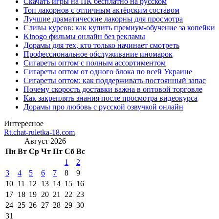
Скачать игры на ПК бесплатно на русском
Топ лакорнов с отличным актёрским составом
Лучшие драматические лакорны для просмотра
Сливы курсов: как купить премиум-обучение за копейки
Kinogo фильмы онлайн без рекламы
Дорамы для тех, кто только начинает смотреть
Профессиональное обслуживание иномарок
Сигареты оптом с полным ассортиментом
Сигареты оптом от одного блока по всей Украине
Сигареты оптом: как поддерживать постоянный запас
Почему скорость доставки важна в оптовой торговле
Как закреплять знания после просмотра видеокурса
Дорамы про любовь с русской озвучкой онлайн
Интересное
Rt.chat-ruletka-18.com
Август 2026
Пн
Вт
Ср
Чт
Пт
Сб
Вс
1
2
3
4
5
6
7
8
9
10
11
12
13
14
15
16
17
18
19
20
21
22
23
24
25
26
27
28
29
30
31