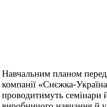
Навчальним планом передб
компанії «Снєжка-Україна»
проводитимуть семінари й
виробничого навчання й у