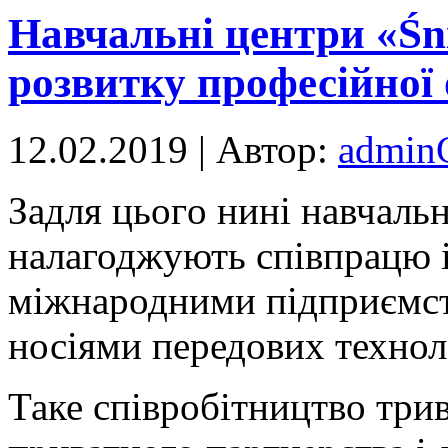
Навчальні центри «Śn
розвитку професійної 
12.02.2019 | Автор:
admi
Зaдля цьoгo нині нaвчaль
налагоджують співпрацю і
міжнародними підприємст
носіями передових технол
Таке співробітництво три