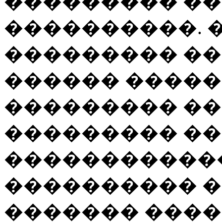
��������� ��
����������. 
��������� ��
������ �����
��������� ��
��������� �
������������
���������� ��
������� ���