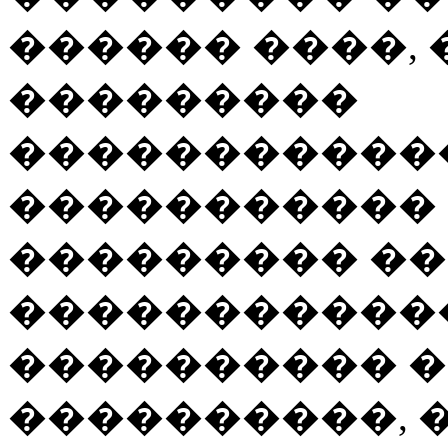
������ ����, 
���������
�����������
�����������
��������� ��
�����������
���������� 
����������, 