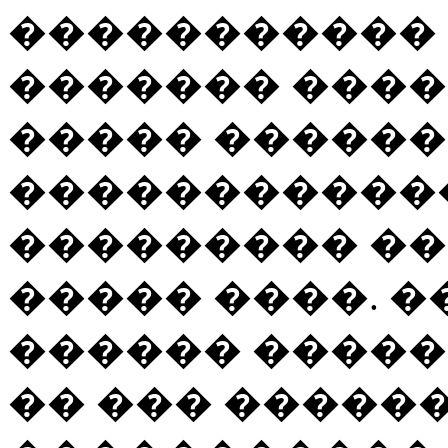
����������� 
������� ����
����� ������,
�����������
��������� ��
����� ����. �
������ �����
�� ��� �����