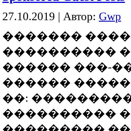
27.10.2019 | Автор:
Gwp
������� ����
���������� 
������ ���-�
������ ����
��: ��������
���������� �
��������� ��