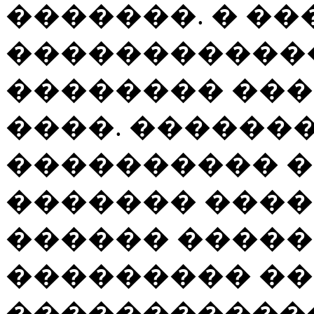
�������. � ��
�����������
�������� ���
����. ������
���������� �
������� ����
������ �����
��������� ��
�����������