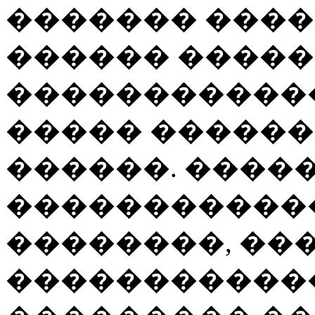
������� ����
������ �����
������������
����� ������
������. ����
�����������
��������, ��
�����������