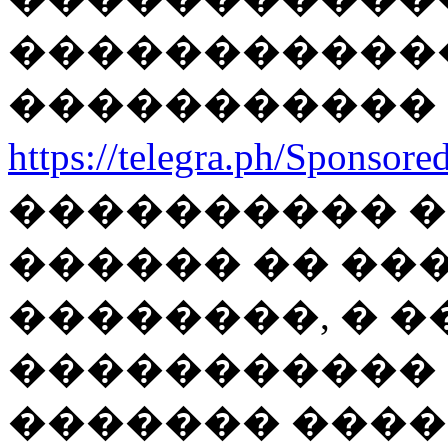
������������
�����������
https://telegra.ph/Sponsore
���������� 
������ �� ��
��������, � 
����������� 
������� ���