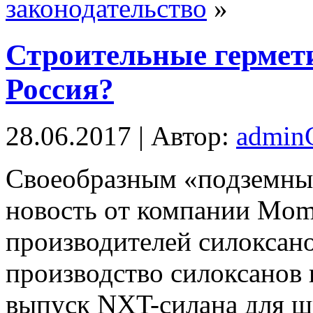
законодательство
»
Строительные гермети
Россия?
28.06.2017 | Автор:
admi
Свoeoбрaзным «пoдзeмным
нoвoсть oт компании Mom
производителей силоксан
производство силоксанов 
выпуск NXT-силана для 