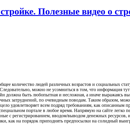
 стройке. Полезные видео о ст
общее количество людей различных возрастов и социальных стату
т. Следовательно, можно не усомниться в том, что информация т
айн должна быть любопытная и несложная, а иначе выражаясь выс
ичных затруднений, по очевидным поводам. Таким образом, можн
сецело удовлетворяет всем подряд требованиям, как описанным 
 специальном портале в любое время. Напрямую на сайте легко
нные с регистрированием, вводом/выводом денежных ресурсов, и
зки, как на порядок приподнять предпосылки на солидный выигр