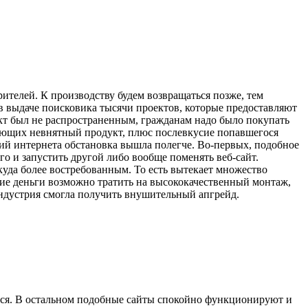
рителей. К производству будем возвращаться позже, тем
 в выдаче поисковика тысячи проектов, которые предоставляют
кт был не распространенным, гражданам надо было покупать
ающих невнятный продукт, плюс послевкусие попавшегося
ий интернета обстановка вышла полегче. Во-первых, подобное
о и запустить другой либо вообще поменять веб-сайт.
уда более востребованным. То есть вытекает множество
ие деньги возможно тратить на высококачественный монтаж,
 индустрия смогла получить внушительный апгрейд.
тся. В остальном подобные сайты спокойно функционируют и