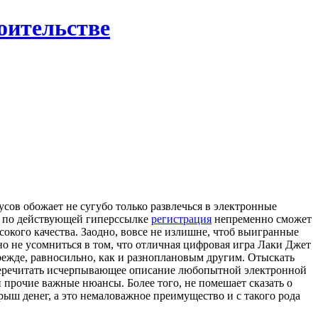
роительстве
сов обожает не сугубо только развлечься в электронные
ут по действующей гиперссылке
регистрация
непременно сможет
окого качества. Заодно, вовсе не излишне, чтоб выигранные
о не усомниться в том, что отличная цифровая игра Лаки Джет
прежде, равносильно, как и разноплановым другим. Отыскать
 перечитать исчерпывающее описание любопытной электронной
 прочие важные нюансы. Более того, не помешает сказать о
ыш денег, а это немаловажное преимущество и с такого рода