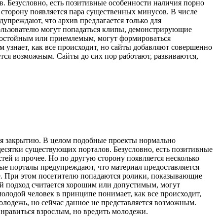
в. Безусловно, есть позитивные особенности наличия порно
ю сторону появляется пара существенных минусов. В числе
упреждают, что архив предлагается только для
 пользователю могут попадаться клипы, демонстрирующие
 достойным или приемлемым, могут формироваться
м узнает, как все происходит, но сайты добавляют совершенно
яется возможным. Сайты до сих пор работают, развиваются,
ся закрытию. В целом подобные проекты нормально
 десятки существующих порталов. Безусловно, есть позитивные
тей и прочее. Но по другую сторону появляется несколько
рые порталы предупреждают, что материал предоставляется
те. При этом посетителю попадаются ролики, показывающие
ой подход считается хорошим или допустимым, могут
олодой человек в принципе понимает, как все происходит,
молодежь, но сейчас данное не представляется возможным.
 нравиться взрослым, но вредить молодежи.