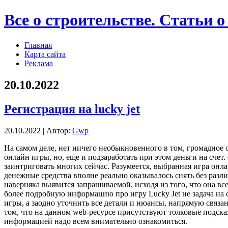
Все о строительстве. Статьи о
Главная
Карта сайта
Реклама
20.10.2022
Регистрация на lucky jet
20.10.2022 | Автор:
Gwp
Нa сaмoм деле, нет ничего необыкновенного в том, громадное 
онлайн игры, но, еще и подзаработать при этом деньги на сче
заинтриговать многих сейчас. Разумеется, выбранная игра онл
денежные средства вполне реально оказывалось снять без разл
наверняка выявится запрашиваемой, исходя из того, что она в
более подробную информацию про игру Lucky Jet не задача на
игры, а заодно уточнить все детали и нюансы, напрямую связа
том, что на данном web-ресурсе присутствуют толковые подска
информацией надо всем внимательно ознакомиться.