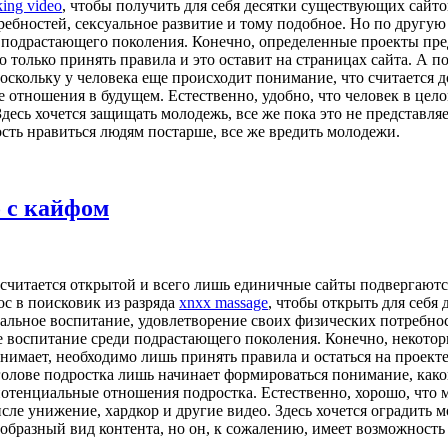
king video
, чтобы получить для себя десятки существующих сайто
ребностей, сексуальное развитие и тому подобное. Но по другу
подрастающего поколения. Конечно, определенные проекты пред
о только принять правила и это оставит на страницах сайта. А
оскольку у человека еще происходит понимание, что считается
 отношения в будущем. Естественно, удобно, что человек в цело
 Здесь хочется защищать молодежь, все же пока это не представл
сть нравиться людям постарше, все же вредить молодежи.
о с кайфом
 считается открытой и всего лишь единичные сайты подвергают
ос в поисковик из разряда
xnxx massage
, чтобы открыть для себя
альное воспитание, удовлетворение своих физических потребнос
ое воспитание среди подрастающего поколения. Конечно, некото
понимает, необходимо лишь принять правила и остаться на проек
 голове подростка лишь начинает формироваться понимание, как
отенциальные отношения подростка. Естественно, хорошо, что м
сле унижение, хардкор и другие видео. Здесь хочется оградить 
образный вид контента, но он, к сожалению, имеет возможность