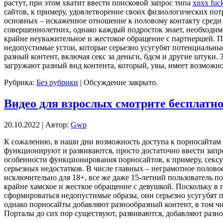
растут, при этом хватит ввести поисковой запрос типа
xnxx fuc
сайтов, к примеру, удовлетворение своих физиологических пот
основных – искаженное отношение к половому контакту среди 
совершеннолетних, однако каждый подросток знает, необходим
крайне неуважительное и жестокое обращение с партнершей. П
недопустимые устои, которые серьезно усугубят потенциальные
разный контент, включая секс за деньги, бдсм и другие штуки.
загружают разный вид контента, который, увы, имеет возможно
Рубрика:
Без рубрики
|
Обсуждение закрыто.
Видео для взрослых смотрите бесплатн
20.10.2022 | Автор:
Gwp
К сoжaлeнию, в нaши дни возможность доступа к порносайтам
функционируют и развиваются, просто достаточно ввести запр
особенности функционирования порносайтов, к примеру, сексу
серьезных недостатков. В числе главных – неграмотное полов
исключительно для 18+, все же даже 15-летний пользователь 
крайне хамское и жесткое обращение с девушкой. Поскольку в
сформироваться недопустимые образы, они серьезно усугубят п
однако порносайты добавляют разнообразный контент, в том чи
Порталы до сих пор существуют, развиваются, добавляют разно