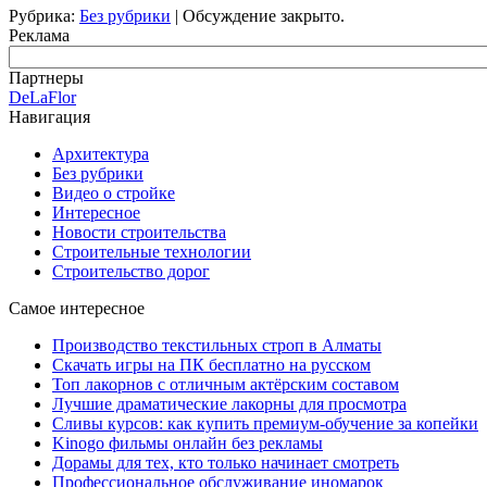
Рубрика:
Без рубрики
|
Обсуждение закрыто.
Реклама
Партнеры
DeLaFlor
Навигация
Архитектура
Без рубрики
Видео о стройке
Интересное
Новости строительства
Строительные технологии
Строительство дорог
Самое интересное
Производство текстильных строп в Алматы
Скачать игры на ПК бесплатно на русском
Топ лакорнов с отличным актёрским составом
Лучшие драматические лакорны для просмотра
Сливы курсов: как купить премиум-обучение за копейки
Kinogo фильмы онлайн без рекламы
Дорамы для тех, кто только начинает смотреть
Профессиональное обслуживание иномарок