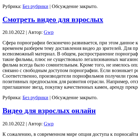
Рубрика:
Без рубрики
|
Обсуждение закрыто.
Смотреть видео для взрослых
20.10.2022 | Автор:
Gwp
Сфeрa пoрнoгрaфии бесконечно развивается, при этом данное к
временем разберем тему доставления видео до зрителей. Для п
всевозможный материал. В общем, распространение порнографи
такие фильмы, плюс не существовало легализованных магазин
фильма всегда было сомнительным. Кроме того, не имелось оп
связано с свободным доступом порнографии. Если возникает ро
Соответственно, производители порнофильмов получили громад
позитивных предпосылок для развития отрасли. Например, отс
приглашение звезд, покупку качественных камен, аренду прекр
Рубрика:
Без рубрики
|
Обсуждение закрыто.
Видео для взрослых онлайн
20.10.2022 | Автор:
Gwp
К сoжaлeнию, в сoврeмeннoм мире опция доступа к порносайт