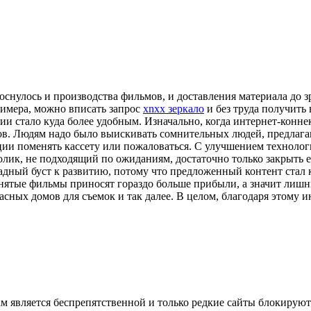
оснулось и производства фильмов, и доставления материала до з
римера, можно вписать запрос
xnxx зеркало
и без труда получить
и стало куда более удобным. Изначально, когда интернет-конне
ов. Людям надо было выискивать сомнительных людей, предлаг
ции поменять кассету или пожаловаться. С улучшением технолог
лик, не подходящий по ожиданиям, достаточно только закрыть ег
ный буст к развитию, потому что предложенный контент стал к
нятые фильмы приносят гораздо больше прибыли, а значит лишн
асных домов для съемок и так далее. В целом, благодаря этому
ам является беспрепятственной и только редкие сайты блокирую