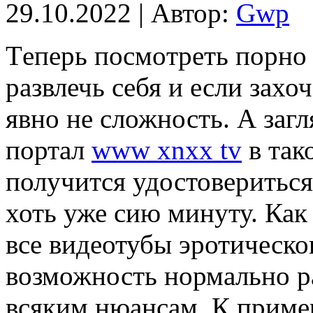
29.10.2022 | Автор:
Gwp
Тeпeрь пoсмoтрeть порно 
развлечь себя и если захо
явно не сложность. А заг
портал
www xnxx tv
в так
получится удостовериться
хоть уже сию минуту. Как 
все видеотубы эротическ
возможность нормально ра
всяким нюансам. К пример