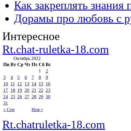
Как закреплять знания 
Дорамы про любовь с р
Интересное
Rt.chat-ruletka-18.com
Октябрь 2022
Пн
Вт
Ср
Чт
Пт
Сб
Вс
1
2
3
4
5
6
7
8
9
10
11
12
13
14
15
16
17
18
19
20
21
22
23
24
25
26
27
28
29
30
31
« Сен
Ноя »
Rt.chatruletka-18.com