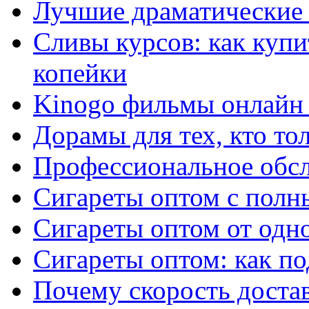
Лучшие драматические 
Сливы курсов: как куп
копейки
Kinogo фильмы онлайн 
Дорамы для тех, кто то
Профессиональное обс
Сигареты оптом с полн
Сигареты оптом от одно
Сигареты оптом: как п
Почему скорость достав