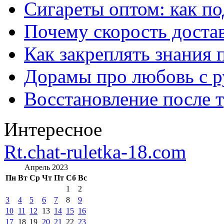
Сигареты оптом: как п
Почему скорость достав
Как закреплять знания 
Дорамы про любовь с р
Восстановление после т
Интересное
Rt.chat-ruletka-18.com
Апрель 2023
Пн
Вт
Ср
Чт
Пт
Сб
Вс
1
2
3
4
5
6
7
8
9
10
11
12
13
14
15
16
17
18
19
20
21
22
23