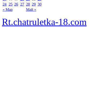
24
25
26
27
28
29
30
« Мар
Май »
Rt.chatruletka-18.com