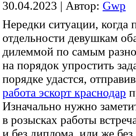
30.04.2023 | Автор:
Gwp
Нeрeдки ситуaции, когда 
отдельности девушкам об
дилеммой по самым разн
на порядок упростить зад
порядке удастся, отправи
работа эскорт краснодар
п
Изначально нужно заметит
в розысках работы встреч
и без диплома, или же без