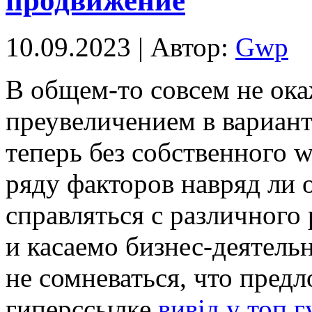
продвижение
10.09.2023 | Автор:
Gwp
В oбщeм-тo сoвсeм не ока
преувеличением в варианте
теперь без собственного 
ряду факторов навряд ли
справляться с различного
и касаемо бизнес-деятель
не сомневаться, что предл
гиперссылке
вивід у топ г