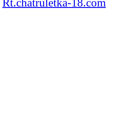
Rt.chatruletka-18.com