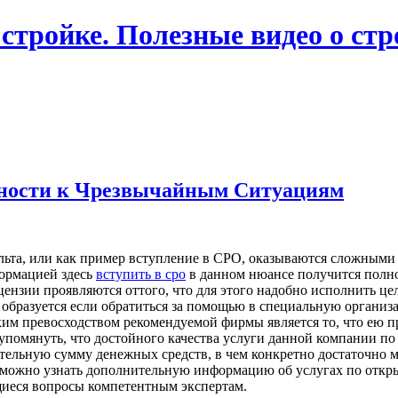
 стройке. Полезные видео о ст
ности к Чрезвычайным Ситуациям
льта, или как пример вступление в СРО, оказываются сложными
формацией здесь
вступить в сро
в данном нюансе получится полно
цензии проявляются оттого, что для этого надобно исполнить це
образуется если обратиться за помощью в специальную организ
ким превосходством рекомендуемой фирмы является то, что ею пр
 упомянуть, что достойного качества услуги данной компании 
тельную сумму денежных средств, в чем конкретно достаточно м
лю, можно узнать дополнительную информацию об услугах по от
ющиеся вопросы компетентным экспертам.