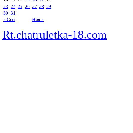
23
24
25
26
27
28
29
30
31
« Сен
Ноя »
Rt.chatruletka-18.com