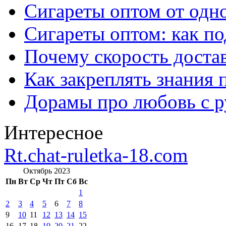
Сигареты оптом от одно
Сигареты оптом: как п
Почему скорость достав
Как закреплять знания 
Дорамы про любовь с р
Интересное
Rt.chat-ruletka-18.com
Октябрь 2023
Пн
Вт
Ср
Чт
Пт
Сб
Вс
1
2
3
4
5
6
7
8
9
10
11
12
13
14
15
16
17
18
19
20
21
22