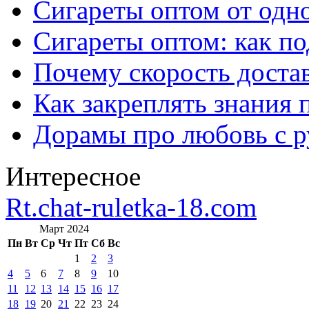
Сигареты оптом от одно
Сигареты оптом: как п
Почему скорость достав
Как закреплять знания 
Дорамы про любовь с р
Интересное
Rt.chat-ruletka-18.com
Март 2024
Пн
Вт
Ср
Чт
Пт
Сб
Вс
1
2
3
4
5
6
7
8
9
10
11
12
13
14
15
16
17
18
19
20
21
22
23
24