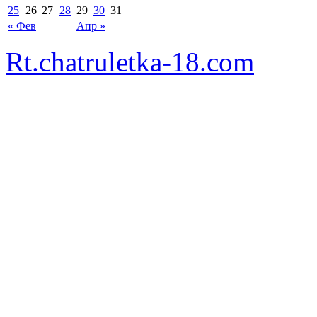
25
26
27
28
29
30
31
« Фев
Апр »
Rt.chatruletka-18.com