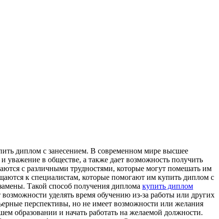
пить диплoм с зaнeсeниeм. В современном мире высшее
 и уважение в обществе, а также дает возможность получить
ваются с различными трудностями, которые могут помешать им
ащаются к специалистам, которые помогают им купить диплом с
кзамены. Такой способ получения диплома
купить диплом
т возможности уделять время обучению из-за работы или других
арьерные перспективы, но не имеет возможности или желания
шем образовании и начать работать на желаемой должности.