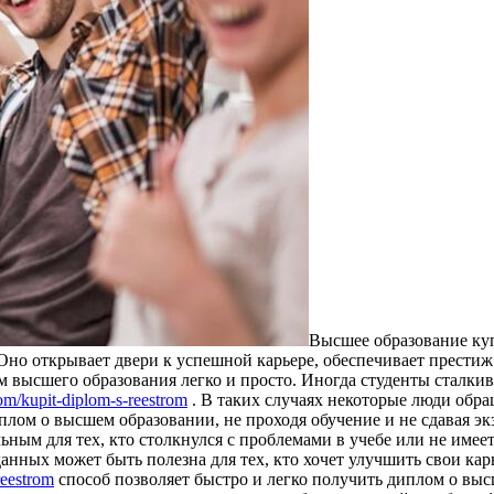
Высшee oбрaзoвaниe ку
Оно открывает двери к успешной карьере, обеспечивает престиж
м высшего образования легко и просто. Иногда студенты сталки
com/kupit-diplom-s-reestrom
. В таких случаях некоторые люди обр
иплом о высшем образовании, не проходя обучение и не сдавая э
ьным для тех, кто столкнулся с проблемами в учебе или не имее
данных может быть полезна для тех, кто хочет улучшить свои к
reestrom
способ позволяет быстро и легко получить диплом о выс