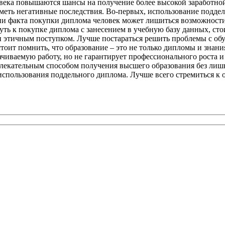
века повышаются шансы на получение более высокой заработной
меть негативные последствия. Во-первых, использование поддел
ии факта покупки диплома человек может лишиться возможности 
ь к покупке диплома с занесением в учебную базу данных, стои
и этичным поступком. Лучше постараться решить проблемы с об
тоит помнить, что образование – это не только дипломы и знани
иваемую работу, но не гарантирует профессионального роста и 
влекательным способом получения высшего образования без лиш
 использования поддельного диплома. Лучше всего стремиться к