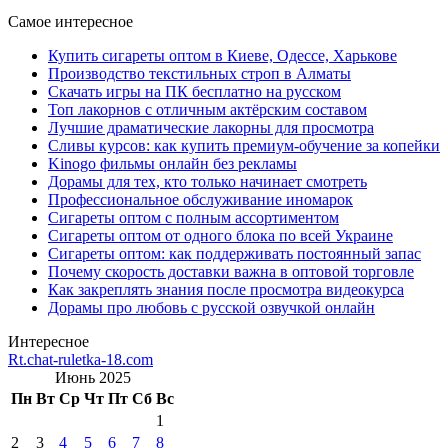
Самое интересное
Купить сигареты оптом в Киеве, Одессе, Харькове
Производство текстильных строп в Алматы
Скачать игры на ПК бесплатно на русском
Топ лакорнов с отличным актёрским составом
Лучшие драматические лакорны для просмотра
Сливы курсов: как купить премиум-обучение за копейки
Kinogo фильмы онлайн без рекламы
Дорамы для тех, кто только начинает смотреть
Профессиональное обслуживание иномарок
Сигареты оптом с полным ассортиментом
Сигареты оптом от одного блока по всей Украине
Сигареты оптом: как поддерживать постоянный запас
Почему скорость доставки важна в оптовой торговле
Как закреплять знания после просмотра видеокурса
Дорамы про любовь с русской озвучкой онлайн
Интересное
Rt.chat-ruletka-18.com
Июнь 2025
Пн
Вт
Ср
Чт
Пт
Сб
Вс
1
2
3
4
5
6
7
8