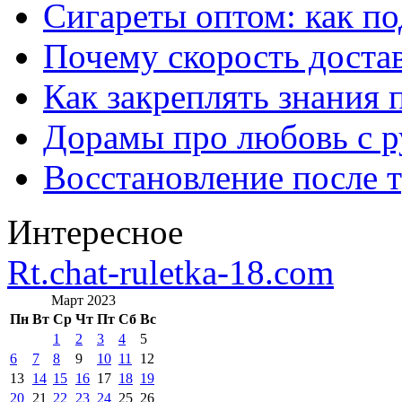
Сигареты оптом: как п
Почему скорость достав
Как закреплять знания 
Дорамы про любовь с р
Восстановление после т
Интересное
Rt.chat-ruletka-18.com
Март 2023
Пн
Вт
Ср
Чт
Пт
Сб
Вс
1
2
3
4
5
6
7
8
9
10
11
12
13
14
15
16
17
18
19
20
21
22
23
24
25
26