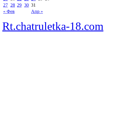
27
28
29
30
31
« Фев
Апр »
Rt.chatruletka-18.com