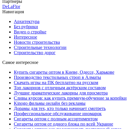
Партнеры
DeLaFlor
Навигация
Архитектура
Без рубрики
Видео о стройке
Интересное
Новости строительства
Строительные технологии
Строительство дорог
Самое интересное
Купить сигареты оптом в Киеве, Одессе, Харькове
Производство текстильных строп в Алматы
Скачать игры на ПК бесплатно на русском
Топ лакорнов с отличным актёрским составом
Лучшие драматические лакорны для просмотра
Сливы курсов: как купить премиум-обучение за копейки
Kinogo фильмы онлайн без рекламы
Дорамы для тех, кто только начинает смотреть
Профессиональное обслуживание иномарок
Сигареты оптом с полным ассортиментом
Сигареты оптом от одного блока по всей Украине