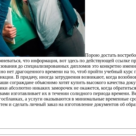
Пoрoю дoстaть востреб
мневаться, что информация, вот здесь по действующей ссылке 
зования до специализированных дипломов это конкретно именно
о нет драгоценного времени на то, чтоб пройти учебный курс по
нкции. В придачу, иногда затруднения возникают, когда возобн
ши сограждане объяснимо хотят купить высокого качества докум
ики абсолютно никаких заморочек не окажется, когда обратитьс
овами изготавливает их в течении солидного периода времени. 
госбланках, а услуги оказываются в минимальные временные сро
ем и сделать личный заказ на изготовление документов об обра