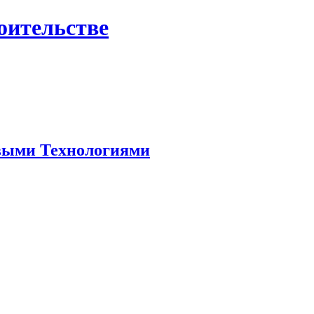
роительстве
овыми Технологиями