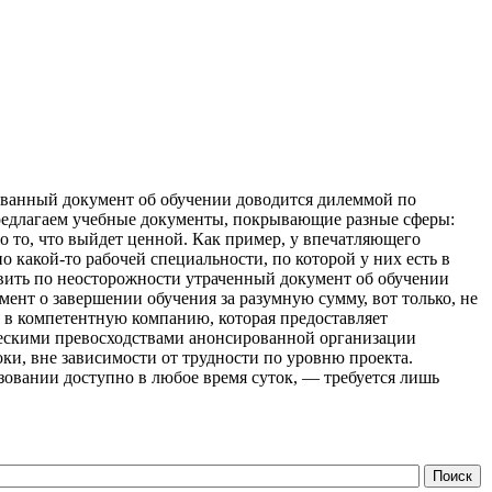
ованный документ об обучении доводится дилеммой по
предлагаем учебные документы, покрывающие разные сферы:
 то, что выйдет ценной. Как пример, у впечатляющего
 какой-то рабочей специальности, по которой у них есть в
овить по неосторожности утраченный документ об обучении
ент о завершении обучения за разумную сумму, вот только, не
я в компетентную компанию, которая предоставляет
Вескими превосходствами анонсированной организации
ки, вне зависимости от трудности по уровню проекта.
зовании доступно в любое время суток, — требуется лишь