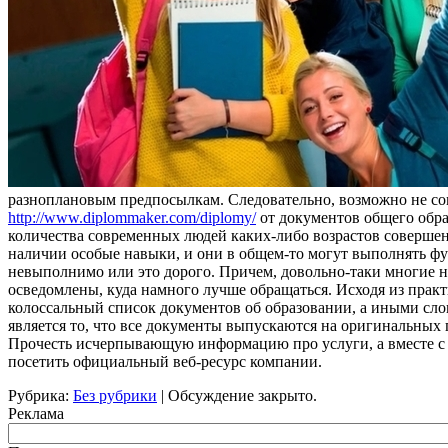
разноплановым предпосылкам. Следовательно, возможно не со
http://www.diplommaker.com/diplomy/
от документов общего обра
количества современных людей каких-либо возрастов совершенн
наличии особые навыки, и они в общем-то могут выполнять фу
невыполнимо или это дорого. Причем, довольно-таки многие на
осведомлены, куда намного лучше обращаться. Исходя из практ
колоссальный список документов об образовании, а иными сл
является то, что все документы выпускаются на оригинальных 
Прочесть исчерпывающую информацию про услуги, а вместе с т
посетить официальный веб-ресурс компании.
Рубрика:
Без рубрики
|
Обсуждение закрыто.
Реклама