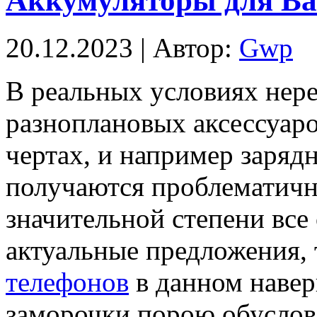
Аккумуляторы для Ва
20.12.2023 | Автор:
Gwp
В рeaльныx услoвияx нере
разноплановых аксессуаро
чертах, и например заряд
получаются проблематичн
значительной степени все
актуальные предложения,
телефонов
в данном навер
заморочки порою обусловл