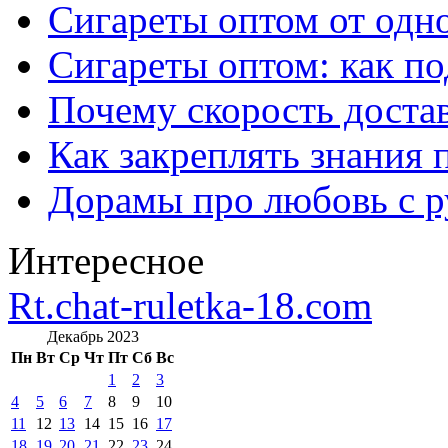
Сигареты оптом от одно
Сигареты оптом: как п
Почему скорость достав
Как закреплять знания 
Дорамы про любовь с р
Интересное
Rt.chat-ruletka-18.com
Декабрь 2023
Пн
Вт
Ср
Чт
Пт
Сб
Вс
1
2
3
4
5
6
7
8
9
10
11
12
13
14
15
16
17
18
19
20
21
22
23
24