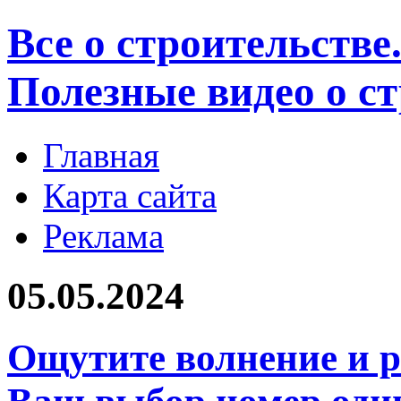
Все о строительстве
Полезные видео о с
Главная
Карта сайта
Реклама
05.05.2024
Ощутите волнение и р