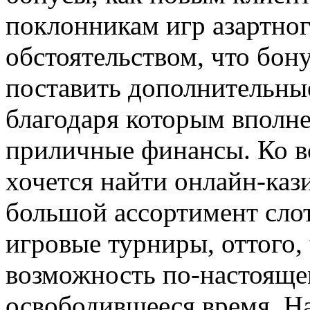
поклонникам игр азартног
обстоятельством, что бо
поставить дополнительные
благодаря которым вполне
приличные финансы. Ко в
хочется найти онлайн-каз
большой ассортимент слот
игровые турниры, оттого, 
возможность по-настоящем
освободившееся время. На