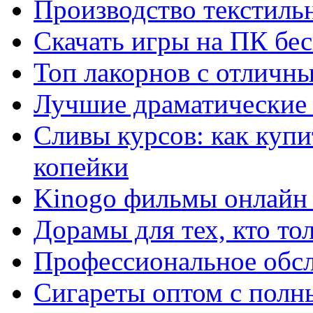
Производство текстиль
Скачать игры на ПК бес
Топ лакорнов с отличн
Лучшие драматические 
Сливы курсов: как куп
копейки
Kinogo фильмы онлайн 
Дорамы для тех, кто то
Профессиональное обс
Сигареты оптом с полн