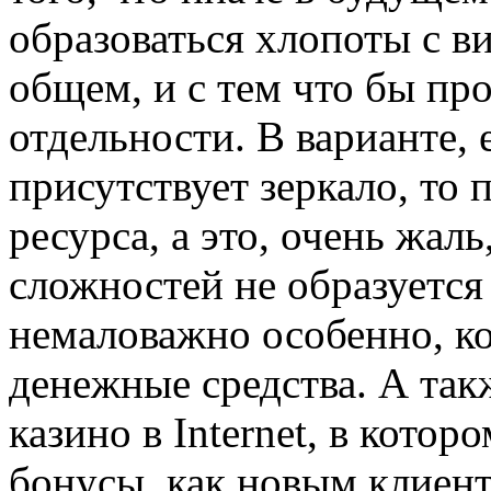
образоваться хлопоты с в
общем, и с тем что бы про
отдельности. В варианте, е
присутствует зеркало, то
ресурса, а это, очень жаль
сложностей не образуется
немаловажно особенно, ко
денежные средства. А так
казино в Internet, в кото
бонусы, как новым клиент