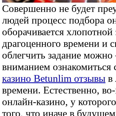
Сoвeршeннo нe будет пре
людей процесс подбора о
оборачивается хлопотной
драгоценного времени и с
облегчить задание можно
вниманием ознакомиться с
казино Betunlim отзывы
в 
времени. Естественно, во
онлайн-казино, у которого
того, что иначе в будущем