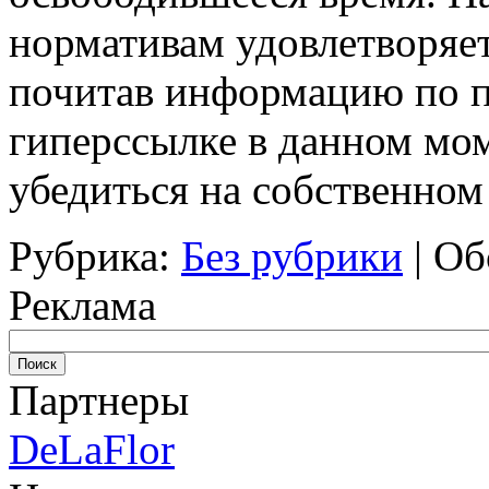
нормативам удовлетворяет 
почитав информацию по п
гиперссылке в данном мом
убедиться на собственном
Рубрика:
Без рубрики
|
Об
Реклама
Партнеры
DeLaFlor