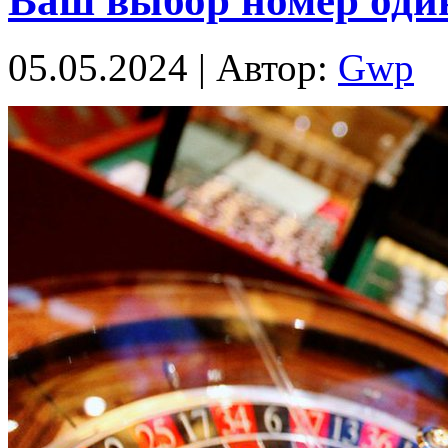
Ваш выбор номер один
05.05.2024 | Автор:
Gwp